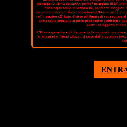
chiunque vi abbia interesse, purchè maggiore di età, di p
qualunque sesso e nazionalità, parimenti maggiori di
documento di identità del richiedente.L'Utente potrà in q
Il Genius loci non è facile da cogliere, ma si basa sulla dualità,
nell'Inserzione.E' fatto divieto all'Utente di consegnare 
stato osservato che Trento – città nobile e di severo aspett
comunque, contraria ai principi di ordine pubblico e bu
qualcosa: dall'austriaco, l'abitudine alla puntualità, alla precision
aventi ad oggetto minori d
di essere moderna e alla moda, il senso della compagnia, dell
L'Utente garantisce di disporre della proprietà con pieno 
le immagini o filmati allegati al testo dell'inserzione invi
ris
Nella sezione aggiornata di
OnlyTransex
potrai tr
1
ENTR
TRENTO