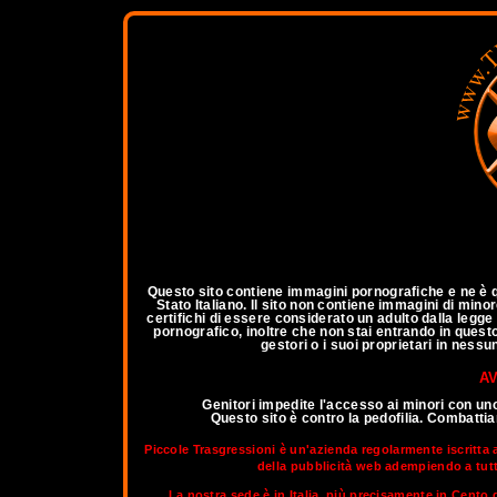
a
Questo sito contiene immagini pornografiche e ne è qu
Stato Italiano. Il sito non contiene immagini di mino
certifichi di essere considerato un adulto dalla legg
pornografico, inoltre che non stai entrando in questo 
gestori o i suoi proprietari in nessu
AV
Genitori impedite l'accesso ai minori con un
Questo sito è contro la pedofilia. Combatt
Piccole Trasgressioni è un'azienda regolarmente iscritta 
della pubblicità web adempiendo a tutti 
La nostra sede è in Italia, più precisamente in Cento d