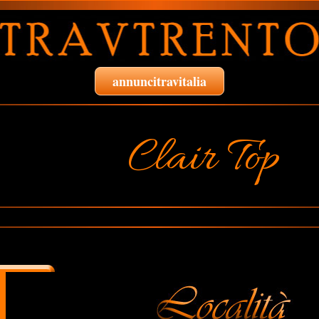
annuncitravitalia
Clair Top