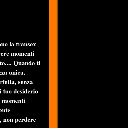
ono la transex
rrere momenti
sto.... Quando ti
zza unica,
rfetta, senza
i tuo desiderio
ri momenti
iente
i, non perdere