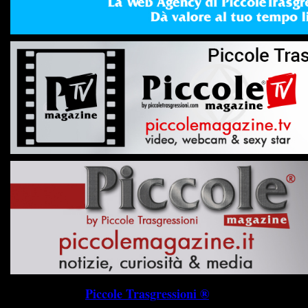
Piccole Trasgressioni ®
P.I. 019745703